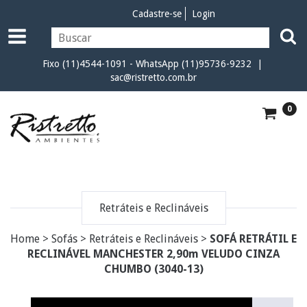
Cadastre-se
Login
Fixo (11)4544-1091 - WhatsApp (11)95736-9232 |
sac@ristretto.com.br
0
Retráteis e Reclináveis
Home
>
Sofás
>
Retráteis e Reclináveis
>
SOFÁ RETRÁTIL E
RECLINÁVEL MANCHESTER 2,90m VELUDO CINZA
CHUMBO (3040-13)